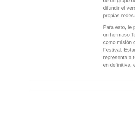
de un grupo d
difundir el ve
propias redes
Para esto, le
un hermoso Te
como misión c
Festival. Est
representa a 
en definitiva,