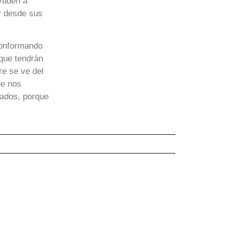
yuden a
 y desde sus
conformando
 que tendrán
re se ve del
ue nos
rados, porque